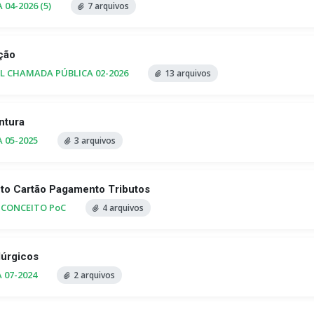
04-2026 (5)
7 arquivos
ção
TAL CHAMADA PÚBLICA 02-2026
13 arquivos
ntura
 05-2025
3 arquivos
to Cartão Pagamento Tributos
 CONCEITO PoC
4 arquivos
lúrgicos
 07-2024
2 arquivos